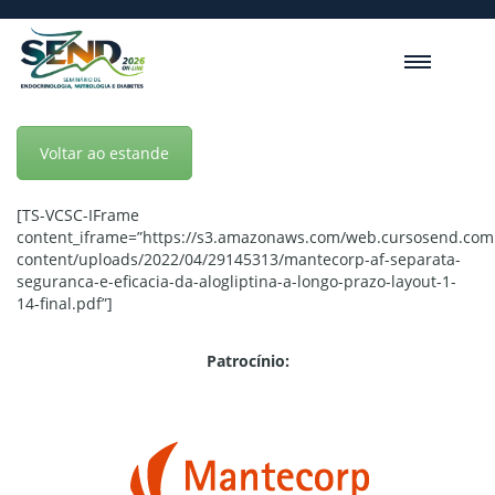
Voltar ao estande
[TS-VCSC-IFrame
content_iframe=”https://s3.amazonaws.com/web.cursosend.com
content/uploads/2022/04/29145313/mantecorp-af-separata-
seguranca-e-eficacia-da-alogliptina-a-longo-prazo-layout-1-
14-final.pdf”]
Patrocínio: